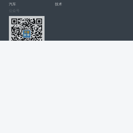
汽车
技术
公众号
天智软件 南宁博大高科计算机有限公司 版权所有 ©
2026. All Rights
Reserved. tintsoft.com
网站展示的品牌信息和数据，是基于互联网大数据及品牌方的公开信息，
收集整理客观呈现，仅提供参考使用，不代表网站支持观点；如有侵权、
错误信息，请及时联系我们更正或删除！
广告与友链交换QQ: 4322897 共同关注软件行业
博大软件
盈门
ManualLib