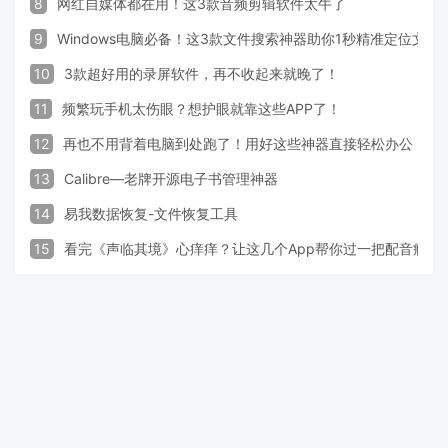
8
网红自媒体都在用！这3款音频剪辑软件太牛了
9
Windows电脑必备！这3款文件搜索神器助你1秒精准定位文件
10
3款超好用的录屏软件，再不收起来就晚了！
11
频繁玩手机太伤眼？想护眼就靠这些APP了！
12
再也不用背着电脑到处跑了！用好这些神器直接轻松办公
13
Calibre—老牌开源电子书管理神器
14
易我数据恢复-文件恢复工具
15
看完《声临其境》心痒痒？让这几个App帮你过一把配音瘾