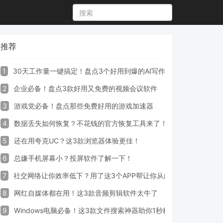
推荐
1
30天工作量一键搞定！盘点3个好用到爆的AI写作生成器工具
2
企业必备！盘点3款好用又免费的视频会议软件
3
游戏党必备！盘点那些免费好用的游戏加速器
4
数据丢失如何恢复？不花钱的官方恢复工具来了！
5
还在用夸克UC？这3款浏览器体验更佳！
6
总嫌手机屏幕小？投屏软件了解一下！
7
社交网络让你效率低下？用了这3个APP帮让你从此戒掉手机！
8
网红自媒体都在用！这3款音频剪辑软件太牛了
9
Windows电脑必备！这3款文件搜索神器助你1秒精准定位文件