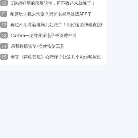
10
3款超好用的录屏软件，再不收起来就晚了！
11
频繁玩手机太伤眼？想护眼就靠这些APP了！
12
再也不用背着电脑到处跑了！用好这些神器直接轻松办公
13
Calibre—老牌开源电子书管理神器
14
易我数据恢复-文件恢复工具
15
看完《声临其境》心痒痒？让这几个App帮你过一把配音瘾