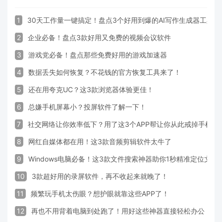
1
30天工作量一键搞定！盘点3个好用到爆的AI写作生成器工具
2
企业必备！盘点3款好用又免费的视频会议软件
3
游戏党必备！盘点那些免费好用的游戏加速器
4
数据丢失如何恢复？不花钱的官方恢复工具来了！
5
还在用夸克UC？这3款浏览器体验更佳！
6
总嫌手机屏幕小？投屏软件了解一下！
7
社交网络让你效率低下？用了这3个APP帮让你从此戒掉手机！
8
网红自媒体都在用！这3款音频剪辑软件太牛了
9
Windows电脑必备！这3款文件搜索神器助你1秒精准定位文件
10
3款超好用的录屏软件，再不收起来就晚了！
11
频繁玩手机太伤眼？想护眼就靠这些APP了！
12
再也不用背着电脑到处跑了！用好这些神器直接轻松办公