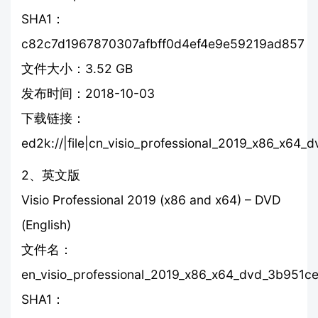
SHA1：
c82c7d1967870307afbff0d4ef4e9e59219ad857
文件大小：3.52 GB
发布时间：2018-10-03
下载链接：
ed2k://|file|cn_visio_professional_2019_x86_
2、英文版
Visio Professional 2019 (x86 and x64) – DVD
(English)
文件名：
en_visio_professional_2019_x86_x64_dvd_3b951cef
SHA1：