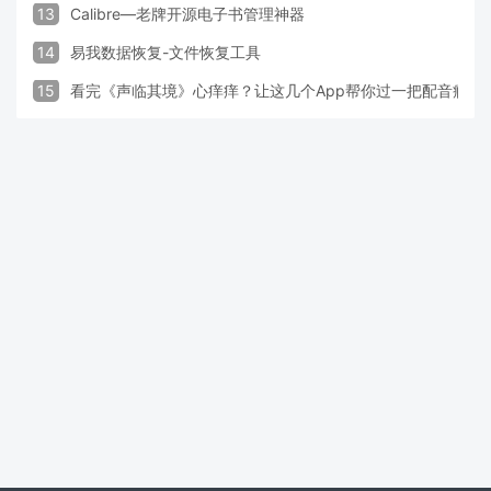
13
Calibre—老牌开源电子书管理神器
14
易我数据恢复-文件恢复工具
15
看完《声临其境》心痒痒？让这几个App帮你过一把配音瘾