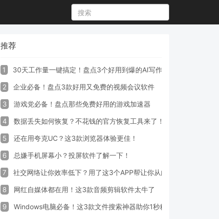
推荐
1
30天工作量一键搞定！盘点3个好用到爆的AI写作生成器工具
2
企业必备！盘点3款好用又免费的视频会议软件
3
游戏党必备！盘点那些免费好用的游戏加速器
4
数据丢失如何恢复？不花钱的官方恢复工具来了！
5
还在用夸克UC？这3款浏览器体验更佳！
6
总嫌手机屏幕小？投屏软件了解一下！
7
社交网络让你效率低下？用了这3个APP帮让你从此戒掉手机！
8
网红自媒体都在用！这3款音频剪辑软件太牛了
9
Windows电脑必备！这3款文件搜索神器助你1秒精准定位文件