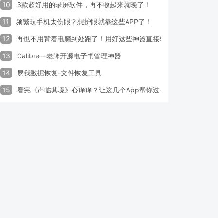
10
3款超好用的录屏软件，再不收起来就晚了！
11
频繁玩手机太伤眼？想护眼就靠这些APP了！
12
再也不用背着电脑到处跑了！用好这些神器直接轻松办公
13
Calibre—老牌开源电子书管理神器
14
易我数据恢复-文件恢复工具
15
看完《声临其境》心痒痒？让这几个App帮你过一把配音瘾