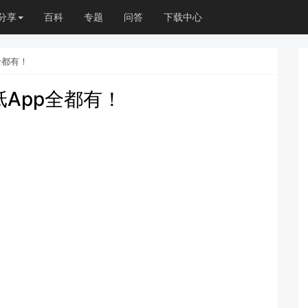
分享
百科
专题
问答
下载中心
全都有！
App全都有！