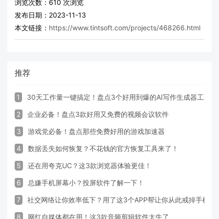
浏览次数：
610
次浏览
发布日期：2023-11-13
本文链接：
https://www.tintsoft.com/projects/468266.html
推荐
1
30天工作量一键搞定！盘点3个好用到爆的AI写作生成器工具
2
企业必备！盘点3款好用又免费的视频会议软件
3
游戏党必备！盘点那些免费好用的游戏加速器
4
数据丢失如何恢复？不花钱的官方恢复工具来了！
5
还在用夸克UC？这3款浏览器体验更佳！
6
总嫌手机屏幕小？投屏软件了解一下！
7
社交网络让你效率低下？用了这3个APP帮让你从此戒掉手机！
8
网红自媒体都在用！这3款音频剪辑软件太牛了