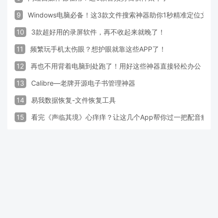
9
Windows电脑必备！这3款文件搜索神器助你1秒精准定位文件
10
3款超好用的录屏软件，再不收起来就晚了！
11
频繁玩手机太伤眼？想护眼就靠这些APP了！
12
再也不用背着电脑到处跑了！用好这些神器直接轻松办公
13
Calibre—老牌开源电子书管理神器
14
易我数据恢复-文件恢复工具
15
看完《声临其境》心痒痒？让这几个App帮你过一把配音瘾