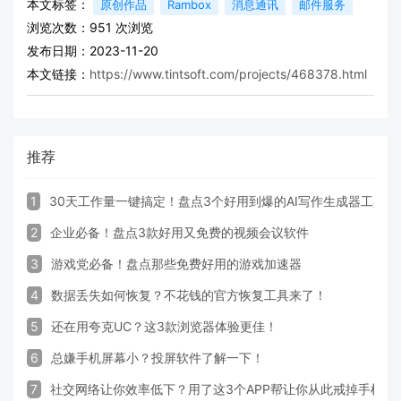
本文标签：
原创作品
Rambox
消息通讯
邮件服务
浏览次数：
951
次浏览
发布日期：2023-11-20
本文链接：
https://www.tintsoft.com/projects/468378.html
推荐
1
30天工作量一键搞定！盘点3个好用到爆的AI写作生成器工具
2
企业必备！盘点3款好用又免费的视频会议软件
3
游戏党必备！盘点那些免费好用的游戏加速器
4
数据丢失如何恢复？不花钱的官方恢复工具来了！
5
还在用夸克UC？这3款浏览器体验更佳！
6
总嫌手机屏幕小？投屏软件了解一下！
7
社交网络让你效率低下？用了这3个APP帮让你从此戒掉手机！