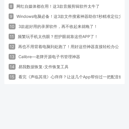
8
网红自媒体都在用！这3款音频剪辑软件太牛了
9
Windows电脑必备！这3款文件搜索神器助你1秒精准定位文件
10
3款超好用的录屏软件，再不收起来就晚了！
11
频繁玩手机太伤眼？想护眼就靠这些APP了！
12
再也不用背着电脑到处跑了！用好这些神器直接轻松办公
13
Calibre—老牌开源电子书管理神器
14
易我数据恢复-文件恢复工具
15
看完《声临其境》心痒痒？让这几个App帮你过一把配音瘾